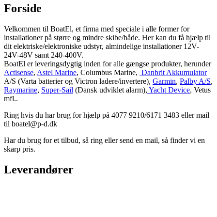
Forside
Velkommen til BoatEl, et firma med speciale i alle former for
installationer på større og mindre skibe/både. Her kan du få hjælp til
dit elektriske/elektroniske udstyr, almindelige installationer 12V-
24V-48V samt 240-400V.
BoatEl er leveringsdygtig inden for alle gængse produkter, herunder
Actisense
,
Astel Marine
, Columbus Marine,
Danbrit Akkumulator
A/S (Varta batterier og Victron ladere/invertere),
Garmin
,
Palby A/S
,
Raymarine
,
Super-Sail
(Dansk udviklet alarm),
Yacht Device
, Vetus
mfl..
Ring hvis du har brug for hjælp på 4077 9210/6171 3483 eller mail
til boatel@p-d.dk
Har du brug for et tilbud, så ring eller send en mail, så finder vi en
skarp pris.
Leverandører