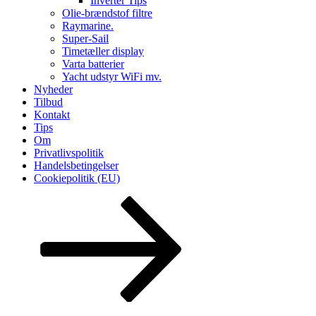
Inverter Tips
Olie-brændstof filtre
Raymarine.
Super-Sail
Timetæller display
Varta batterier
Yacht udstyr WiFi mv.
Nyheder
Tilbud
Kontakt
Tips
Om
Privatlivspolitik
Handelsbetingelser
Cookiepolitik (EU)
Rul
ned
til
indhold